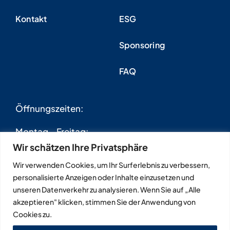
Kontakt
ESG
Sponsoring
FAQ
Öffnungszeiten:
Montag – Freitag:
7:30 – 17:00 Uhr
Wir schätzen Ihre Privatsphäre
Wir verwenden Cookies, um Ihr Surferlebnis zu verbessern,
Samstag:
personalisierte Anzeigen oder Inhalte einzusetzen und
8:00 – 12:00 Uhr
unseren Datenverkehr zu analysieren. Wenn Sie auf „Alle
akzeptieren" klicken, stimmen Sie der Anwendung von
Cookies zu.