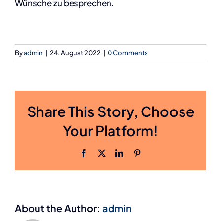
Wünsche zu besprechen.
By
admin
|
24. August 2022
|
0 Comments
Share This Story, Choose
Your Platform!
Facebook
X
LinkedIn
Pinterest
About the Author:
admin